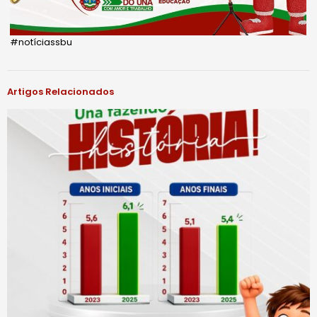
#notíciassbu
Artigos Relacionados