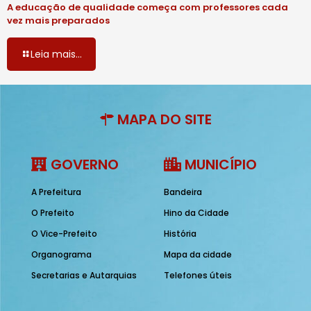
A educação de qualidade começa com professores cada
vez mais preparados
Leia mais...
MAPA DO SITE
GOVERNO
MUNICÍPIO
A Prefeitura
Bandeira
O Prefeito
Hino da Cidade
O Vice-Prefeito
História
Organograma
Mapa da cidade
Secretarias e Autarquias
Telefones úteis