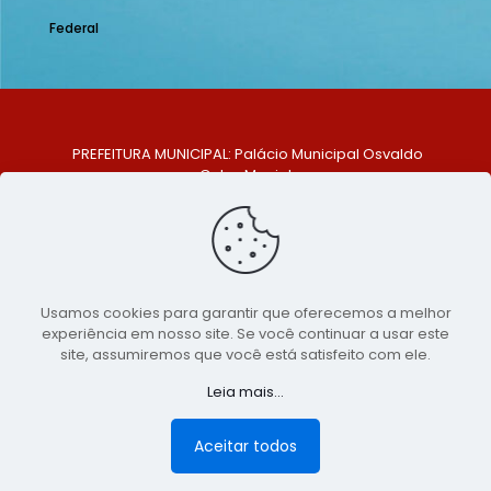
Federal
PREFEITURA MUNICIPAL: Palácio Municipal Osvaldo
Celso Maciel
ENDEREÇO: Praça Historiador Adalberto Paiva, nº 1,
Centro, São Bento do Una - PE. CEP: 553370-128
TELEFONE: (81) 99548-1569
E-MAIL: ouvidoria@saobentodouna.pe.gov.br
Siga-nos nas redes sociais:
Usamos cookies para garantir que oferecemos a melhor
experiência em nosso site. Se você continuar a usar este
Copyright 2021-2026 - Assessoria de Comunicação da
site, assumiremos que você está satisfeito com ele.
Prefeitura de São Bento do Una - PE
Leia mais...
Página desenvolvida pela agência de
publicidade
LumusWeb - Agência Digital
Aceitar todos