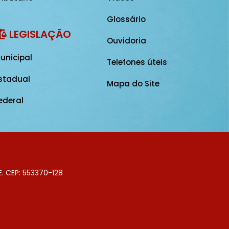
Glossário
LEGISLAÇÃO
Ouvidoria
unicipal
Telefones úteis
stadual
Mapa do Site
ederal
E. CEP: 553370-128