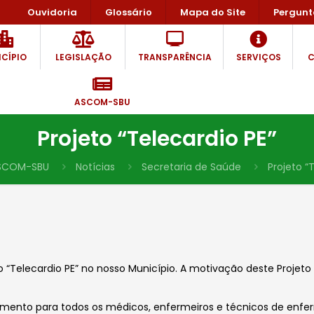
Ouvidoria
Glossário
Mapa do Site
Pergunt
CÍPIO
LEGISLAÇÃO
TRANSPARÊNCIA
SERVIÇOS
C
ASCOM-SBU
Projeto “Telecardio PE”
SCOM-SBU
Notícias
Secretaria de Saúde
Projeto “
to “Telecardio PE” no nosso Município. A motivação deste Projet
inamento para todos os médicos, enfermeiros e técnicos de enf