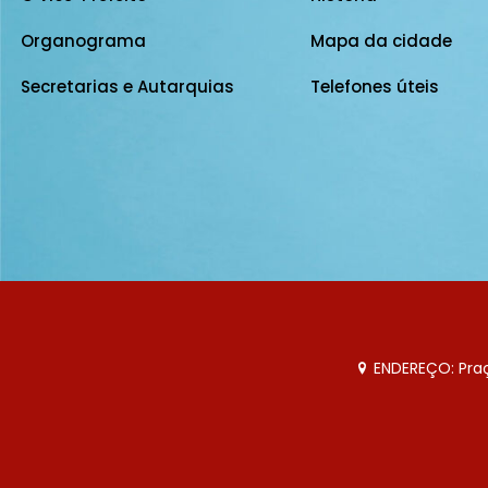
Organograma
Mapa da cidade
Secretarias e Autarquias
Telefones úteis
ENDEREÇO: Praça