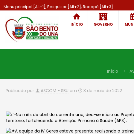
Menu principal [Alt+1], Pesquisar [Alt+2], Rodapé [Alt+3]
INÍCIO
GOVERNO
MUNI
Início
A
Publicado por
ASCOM - SBU
em
3 de maio de 2022
No mês de abril do corrente ano, deu-se início ao Proje
território, fortalecendo a Atenção Primária à Saúde (APS).
A equipe da IV Geres esteve presente realizando o tre