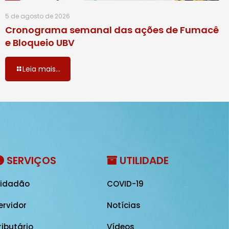
5 de agosto de 2026
Cronograma semanal das ações de Fumacê
e Bloqueio UBV
Leia mais...
SERVIÇOS
UTILIDADE
idadão
COVID-19
ervidor
Notícias
ributário
Vídeos