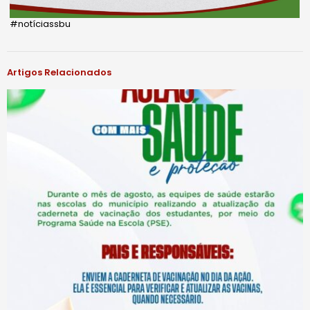
#notíciassbu
Artigos Relacionados