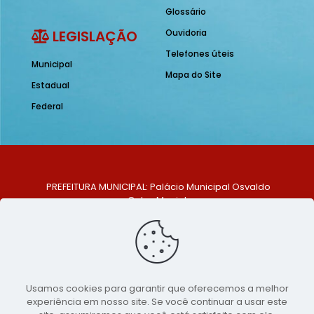
Glossário
LEGISLAÇÃO
Ouvidoria
Telefones úteis
Municipal
Mapa do Site
Estadual
Federal
PREFEITURA MUNICIPAL: Palácio Municipal Osvaldo
Celso Maciel
ENDEREÇO: Praça Historiador Adalberto Paiva, nº 1,
Centro, São Bento do Una - PE. CEP: 553370-128
TELEFONE: (81) 99548-1569
E-MAIL: ouvidoria@saobentodouna.pe.gov.br
Siga-nos nas redes sociais:
Usamos cookies para garantir que oferecemos a melhor
experiência em nosso site. Se você continuar a usar este
Copyright 2021-2026 - Assessoria de Comunicação da