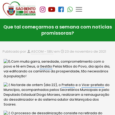
Que tal começarmos a semana com notícias
promissoras?
Publicado por
ASCOM - SBU
em
23 de novembro de 2021
Com muita garra, seriedade, comprometimento com o
povo e fé em Deus, a
Gestão
Pelas Mãos do Povo, dia após dia,
vai edificando os caminhos da prosperidade, tão necessários
à população!
Na tarde de ontem (dia 22), o
Prefeito
e o
Vice-prefeito
do
Município, acompanhados pelos Secretários Municipais e pelo
Deputado Estadual Diogo Moraes, realizaram a reinauguração
do dessalinizador e do sistema adutor da Maniçoba dos
Soares.
O processo de dessalinização consiste na retirada do