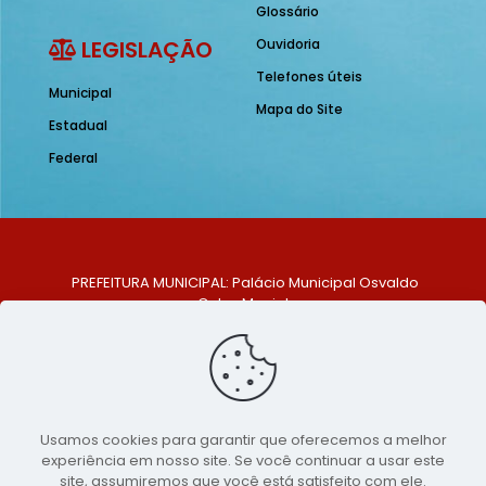
Glossário
LEGISLAÇÃO
Ouvidoria
Telefones úteis
Municipal
Mapa do Site
Estadual
Federal
PREFEITURA MUNICIPAL: Palácio Municipal Osvaldo
Celso Maciel
ENDEREÇO: Praça Historiador Adalberto Paiva, nº 1,
Centro, São Bento do Una - PE. CEP: 553370-128
TELEFONE: (81) 99548-1569
E-MAIL: ouvidoria@saobentodouna.pe.gov.br
Siga-nos nas redes sociais:
Usamos cookies para garantir que oferecemos a melhor
experiência em nosso site. Se você continuar a usar este
Copyright 2021-2026 - Assessoria de Comunicação da
site, assumiremos que você está satisfeito com ele.