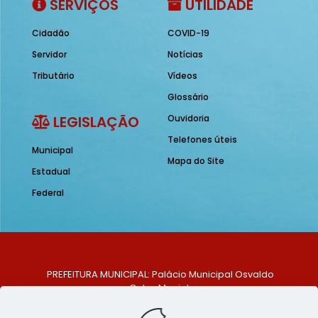
SERVIÇOS
UTILIDADE
Cidadão
COVID-19
Servidor
Notícias
Tributário
Vídeos
Glossário
LEGISLAÇÃO
Ouvidoria
Telefones úteis
Municipal
Mapa do Site
Estadual
Federal
PREFEITURA MUNICIPAL: Palácio Municipal Osvaldo
Celso Maciel
ENDEREÇO: Praça Historiador Adalberto Paiva, nº 1,
Centro, São Bento do Una - PE. CEP: 553370-128