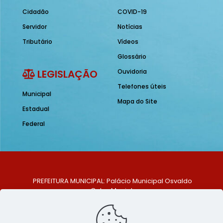
Cidadão
COVID-19
Servidor
Notícias
Tributário
Vídeos
Glossário
LEGISLAÇÃO
Ouvidoria
Telefones úteis
Municipal
Mapa do Site
Estadual
Federal
PREFEITURA MUNICIPAL: Palácio Municipal Osvaldo
Celso Maciel
ENDEREÇO: Praça Historiador Adalberto Paiva, nº 1,
Centro, São Bento do Una - PE. CEP: 553370-128
TELEFONE: (81) 99548-1569