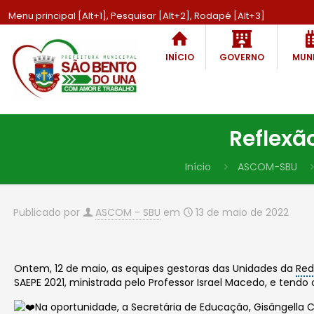
Menu principal [Alt+1], Pesquisar [Alt+2], Rodapé [Alt+3]
INÍCIO
GOVERNO
MUNI
Reflexã
Início
ASCOM-SBU
Publicado por
ASCOM - SBU
em
13 de maio de 2022
Ontem, 12 de maio, as equipes gestoras das Unidades da
Red
SAEPE 2021, ministrada pelo Professor Israel Macedo, e ten
Na oportunidade, a Secretária de Educação, Gisângella