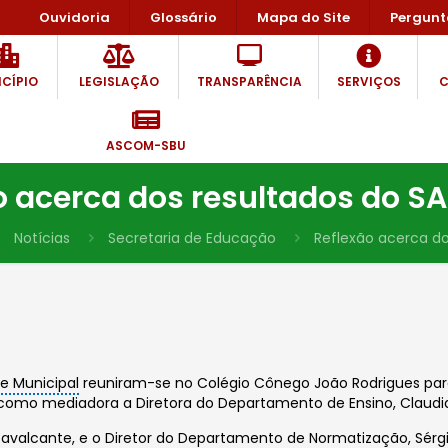
Ouvidoria
Glossário
Mapa do Site
Pergunt
CÍPIO
LEGISLAÇÃO
TRANSPARÊNCIA
SERVIÇOS
C
ASCOM-SBU
o acerca dos resultados do SA
Notícias
Secretaria de Educação
Reflexão acerca do
e Municipal
reuniram-se no Colégio Cônego João Rodrigues para
do como mediadora a Diretora do Departamento de Ensino, Claudi
 Cavalcante, e o Diretor do Departamento de Normatização, Sér