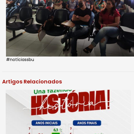
#notíciassbu
Artigos Relacionados