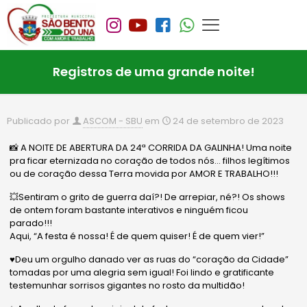
Registros de uma grande noite!
Publicado por
ASCOM - SBU
em
24 de setembro de 2023
📸 A NOITE DE ABERTURA DA 24ª CORRIDA DA GALINHA! Uma noite
pra ficar eternizada no coração de todos nós… filhos legítimos
ou de coração dessa Terra movida por AMOR E TRABALHO!!!
💥Sentiram o grito de guerra daí?! De arrepiar, né?! Os shows
de ontem foram bastante interativos e ninguém ficou
parado!!!
Aqui, “A festa é nossa! É de quem quiser! É de quem vier!”
♥️Deu um orgulho danado ver as ruas do “coração da Cidade”
tomadas por uma alegria sem igual! Foi lindo e gratificante
testemunhar sorrisos gigantes no rosto da multidão!