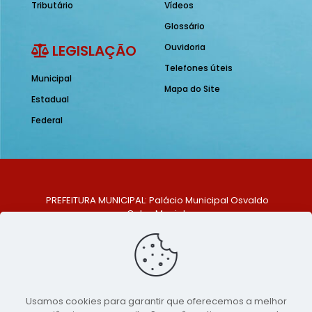
Tributário
Vídeos
Glossário
LEGISLAÇÃO
Ouvidoria
Telefones úteis
Municipal
Mapa do Site
Estadual
Federal
PREFEITURA MUNICIPAL: Palácio Municipal Osvaldo
Celso Maciel
ENDEREÇO: Praça Historiador Adalberto Paiva, nº 1,
Centro, São Bento do Una - PE. CEP: 553370-128
TELEFONE: (81) 99548-1569
E-MAIL: ouvidoria@saobentodouna.pe.gov.br
Siga-nos nas redes sociais:
Usamos cookies para garantir que oferecemos a melhor