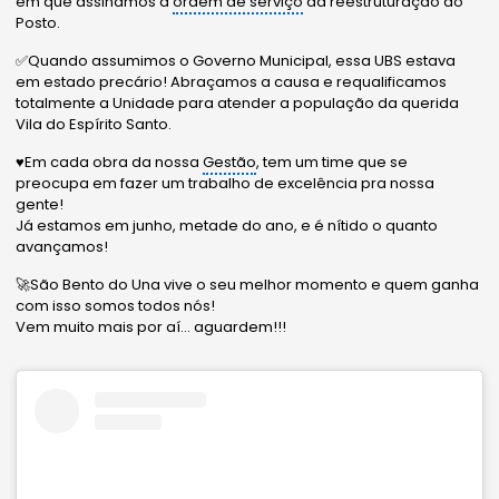
em que assinamos a
ordem de serviço
da reestruturação do
Posto.
✅Quando assumimos o Governo Municipal, essa UBS estava
em estado precário! Abraçamos a causa e requalificamos
totalmente a Unidade para atender a população da querida
Vila do Espírito Santo.
♥️Em cada obra da nossa
Gestão
, tem um time que se
preocupa em fazer um trabalho de excelência pra nossa
gente!
Já estamos em junho, metade do ano, e é nítido o quanto
avançamos!
🚀São Bento do Una vive o seu melhor momento e quem ganha
com isso somos todos nós!
Vem muito mais por aí… aguardem!!!