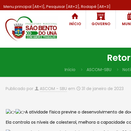
Menu principal [Alt+1], Pesquisar [Alt+2], Rodapé [Alt+3]
INÍCIO
GOVERNO
MUNI
Reto
Início
ASCOM-SBU
Notí
Publicado por
ASCOM - SBU
em
31 de janeiro de 2023
A atividade física previne o desenvolvimento de d
Ela controla os níveis de colesterol, melhora a capacidade 