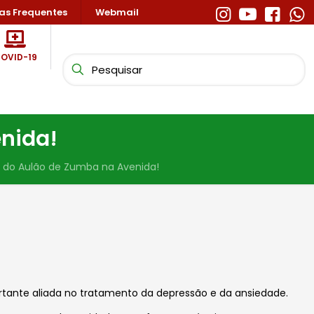
as Frequentes
Webmail
OVID-19
nida!
 do Aulão de Zumba na Avenida!
portante aliada no tratamento da depressão e da ansiedade.