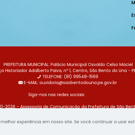
M
E
F
PREFEITURA MUNICIPAL: Palácio Municipal Osvaldo Celso Maciel
 Historiador Adalberto Paiva, nº 1, Centro, São Bento do Una - P
TELEFONE: (81) 99548-1569
E-MAIL: ouvidoria@saobentodouna.pe.gov.br
Siga-nos nas redes sociais:
21-2026 - Assessoria de Comunicação da Prefeitura de São Bent
 desenvolvida pela agência de publicidade
LumusWeb - Agência 
elhor experiência em nosso site. Se você continuar a usar este