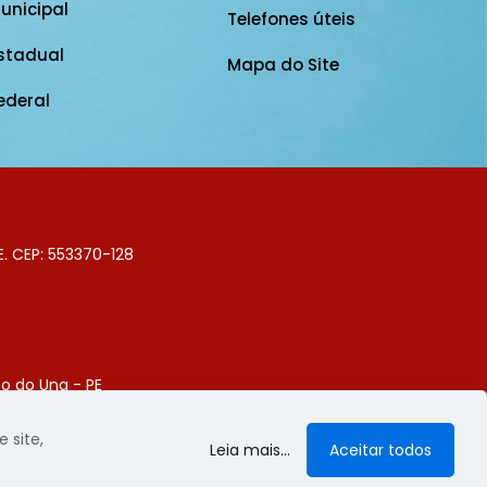
unicipal
Telefones úteis
stadual
Mapa do Site
ederal
E. CEP: 553370-128
o do Una - PE
Digital
 site,
Leia mais...
Aceitar todos