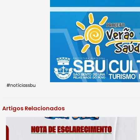
#notíciassbu
Artigos Relacionados