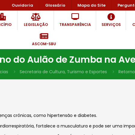
Ouvidoria
Glossário
Mapa do Site
Pergunt
CÍPIO
LEGISLAÇÃO
TRANSPARÊNCIA
SERVIÇOS
C
ASCOM-SBU
rno do Aulão de Zumba na Ave
cias
Secretaria de Cultura, Turismo e Esportes
Retorno
oenças crônicas, como hipertensão e diabetes.
cardiorrespiratória, fortalece a musculatura e pode ser uma im