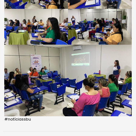
#notíciassbu