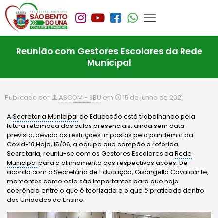
Reunião com Gestores Escolares da Rede
Municipal
Publicado por
ASCOM - SBU
em
15 de junho de 2021
A
Secretaria Municipal
de Educação está trabalhando pela
futura retomada das aulas presenciais, ainda sem data
prevista, devido às restrições impostas pela pandemia da
Covid-19.Hoje, 15/06, a equipe que compõe a referida
Secretaria, reuniu-se com os Gestores Escolares da
Rede
Municipal
para o alinhamento das respectivas ações. De
acordo com a Secretária de Educação, Gisângella Cavalcante,
momentos como este são importantes para que haja
coerência entre o que é teorizado e o que é praticado dentro
das Unidades de Ensino.