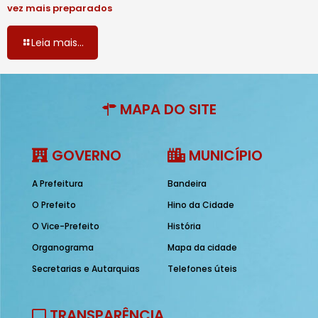
vez mais preparados
Leia mais...
MAPA DO SITE
GOVERNO
MUNICÍPIO
A Prefeitura
Bandeira
O Prefeito
Hino da Cidade
O Vice-Prefeito
História
Organograma
Mapa da cidade
Secretarias e Autarquias
Telefones úteis
TRANSPARÊNCIA