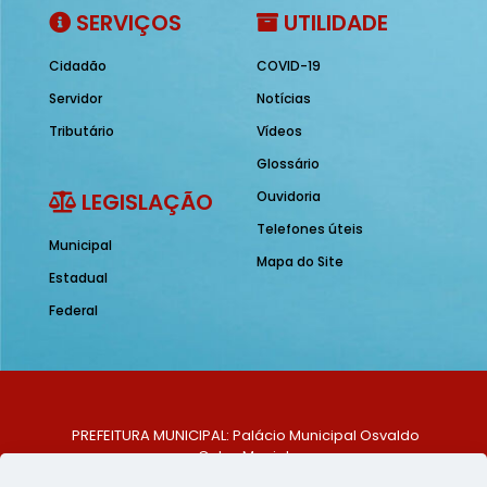
SERVIÇOS
UTILIDADE
Cidadão
COVID-19
Servidor
Notícias
Tributário
Vídeos
Glossário
LEGISLAÇÃO
Ouvidoria
Telefones úteis
Municipal
Mapa do Site
Estadual
Federal
PREFEITURA MUNICIPAL: Palácio Municipal Osvaldo
Celso Maciel
ENDEREÇO: Praça Historiador Adalberto Paiva, nº 1,