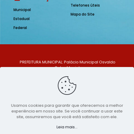
Telefones úteis
Municipal
Mapa do Site
Estadual
Federal
PREFEITURA MUNICIPAL: Palácio Municipal Osvaldo
Celso Maciel
ENDEREÇO: Praça Historiador Adalberto Paiva, nº 1,
Centro, São Bento do Una - PE. CEP: 553370-128
TELEFONE: (81) 99548-1569
E-MAIL: ouvidoria@saobentodouna.pe.gov.br
Siga-nos nas redes sociais:
Usamos cookies para garantir que oferecemos a melhor
experiência em nosso site. Se você continuar a usar este
Copyright 2021-2026 - Assessoria de Comunicação da
site, assumiremos que você está satisfeito com ele.
Prefeitura de São Bento do Una - PE
Leia mais...
Página desenvolvida pela agência de