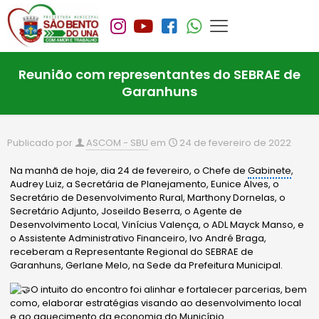
Reunião com representantes do SEBRAE de
Garanhuns
Publicado por
ASCOM - SBU
em
24 de fevereiro de 2022
Na manhã de hoje, dia 24 de fevereiro, o Chefe de
Gabinete
,
Audrey Luiz, a Secretária de Planejamento, Eunice Alves, o
Secretário de Desenvolvimento Rural, Marthony Dornelas, o
Secretário Adjunto, Joseildo Beserra, o Agente de
Desenvolvimento Local, Vinícius Valença, o ADL Mayck Manso, e
o Assistente Administrativo Financeiro, Ivo André Braga,
receberam a Representante Regional do SEBRAE de
Garanhuns, Gerlane Melo, na Sede da Prefeitura Municipal.
O intuito do encontro foi alinhar e fortalecer parcerias, bem
como, elaborar estratégias visando ao desenvolvimento local
e ao aquecimento da economia do Município.