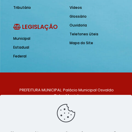
Tributário
Vídeos
Glossário
LEGISLAÇÃO
Ouvidoria
Telefones úteis
Municipal
Mapa do Site
Estadual
Federal
PREFEITURA MUNICIPAL: Palácio Municipal Osvaldo
Celso Maciel
ENDEREÇO: Praça Historiador Adalberto Paiva, nº 1,
Centro, São Bento do Una - PE. CEP: 553370-128
TELEFONE: (81) 99548-1569
E-MAIL: ouvidoria@saobentodouna.pe.gov.br
Siga-nos nas redes sociais: