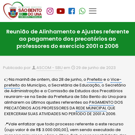
Reunião de Alinhamento e Ajustes referente
ao pagamento dos precatórios ao
professores do exercício 2001 a 2006
Publicado por
ASCOM - SBU
em
29 de junho de 2023
👉Na manhã de ontem, dia 28 de junho, o
Prefeito
e o
Vice-
prefeito
do Município, a Secretária de Educação, o Secretário
de Administração e a Comissão de Estudos dos Precatórios
reuniram-se na Sede da Prefeitura de São Bento do Una para
alinharem os últimos ajustes referentes ao
PAGAMENTO
DOS
PRECATÓRIOS AOS PROFESSORES DA
REDE MUNICIPAL
QUE
EXERCERAM SUAS ATIVIDADES NO PERÍODO DE 2001 A 2006.
📍Vale enfatizar que todo processo referente a este recurso
(cujo valor é de R$ 3.000.000,00), vem sendo executado de