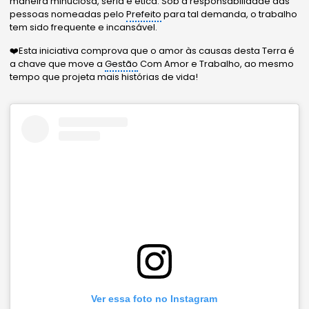
maneira minuciosa, séria e ética. Sob a responsabilidade das
pessoas nomeadas pelo
Prefeito
para tal demanda, o trabalho
tem sido frequente e incansável.
❤️Esta iniciativa comprova que o amor às causas desta Terra é
a chave que move a
Gestão
Com Amor e Trabalho, ao mesmo
tempo que projeta mais histórias de vida!
Ver essa foto no Instagram