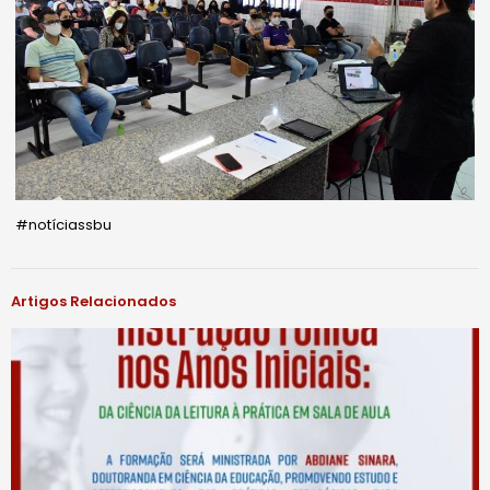
#notíciassbu
Artigos Relacionados