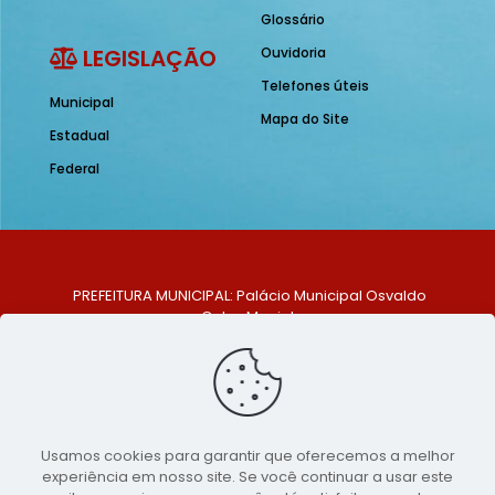
Glossário
LEGISLAÇÃO
Ouvidoria
Telefones úteis
Municipal
Mapa do Site
Estadual
Federal
PREFEITURA MUNICIPAL: Palácio Municipal Osvaldo
Celso Maciel
ENDEREÇO: Praça Historiador Adalberto Paiva, nº 1,
Centro, São Bento do Una - PE. CEP: 553370-128
TELEFONE: (81) 99548-1569
E-MAIL: ouvidoria@saobentodouna.pe.gov.br
Siga-nos nas redes sociais:
Usamos cookies para garantir que oferecemos a melhor
experiência em nosso site. Se você continuar a usar este
Copyright 2021-2026 - Assessoria de Comunicação da