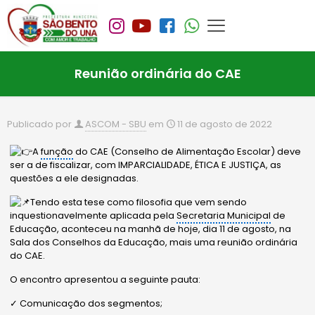
Reunião ordinária do CAE
Publicado por
ASCOM - SBU
em
11 de agosto de 2022
A
função
do CAE (Conselho de Alimentação Escolar) deve
ser a de fiscalizar, com IMPARCIALIDADE, ÉTICA E JUSTIÇA, as
questões a ele designadas.
Tendo esta tese como filosofia que vem sendo
inquestionavelmente aplicada pela
Secretaria Municipal
de
Educação, aconteceu na manhã de hoje, dia 11 de agosto, na
Sala dos Conselhos da Educação, mais uma reunião ordinária
do CAE.
O encontro apresentou a seguinte pauta:
✓
Comunicação dos segmentos;