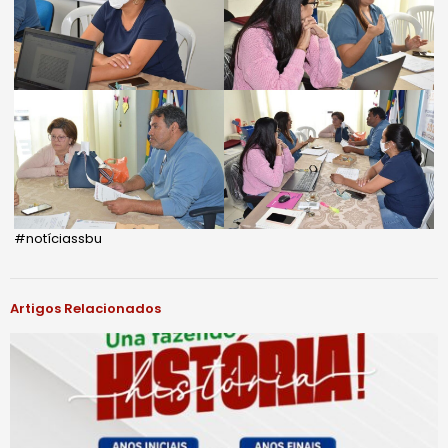
#notíciassbu
Artigos Relacionados