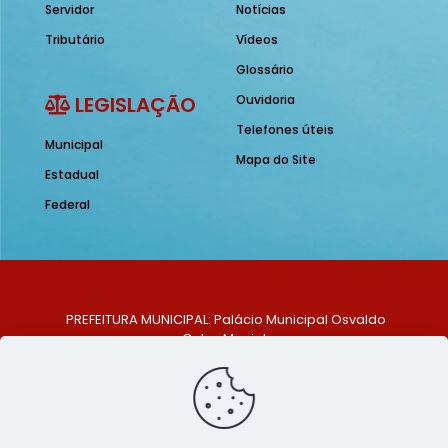
Servidor
Notícias
Tributário
Vídeos
Glossário
LEGISLAÇÃO
Ouvidoria
Telefones úteis
Municipal
Mapa do Site
Estadual
Federal
PREFEITURA MUNICIPAL: Palácio Municipal Osvaldo
Celso Maciel
ENDEREÇO: Praça Historiador Adalberto Paiva, nº 1,
Centro, São Bento do Una - PE. CEP: 553370-128
TELEFONE: (81) 99548-1569
E-MAIL: ouvidoria@saobentodouna.pe.gov.br