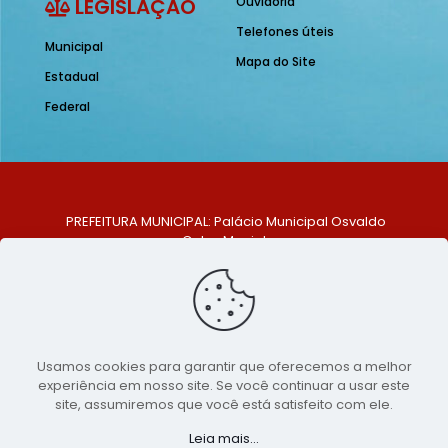
LEGISLAÇÃO
Ouvidoria
Telefones úteis
Municipal
Mapa do Site
Estadual
Federal
PREFEITURA MUNICIPAL: Palácio Municipal Osvaldo
Celso Maciel
ENDEREÇO: Praça Historiador Adalberto Paiva, nº 1,
Centro, São Bento do Una - PE. CEP: 553370-128
TELEFONE: (81) 99548-1569
E-MAIL: ouvidoria@saobentodouna.pe.gov.br
Siga-nos nas redes sociais:
Usamos cookies para garantir que oferecemos a melhor
experiência em nosso site. Se você continuar a usar este
Copyright 2021-2026 - Assessoria de Comunicação da
site, assumiremos que você está satisfeito com ele.
Prefeitura de São Bento do Una - PE
Leia mais...