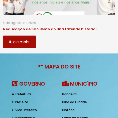
6 de agosto de 2026
A educação de São Bento do Una fazendo história!
Leia mais...
MAPA DO SITE
GOVERNO
MUNICÍPIO
A Prefeitura
Bandeira
O Prefeito
Hino da Cidade
O Vice-Prefeito
História
Organograma
Mapa da cidade