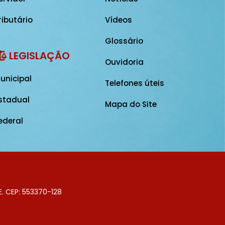
ributário
Vídeos
Glossário
LEGISLAÇÃO
Ouvidoria
unicipal
Telefones úteis
stadual
Mapa do Site
ederal
E. CEP: 553370-128