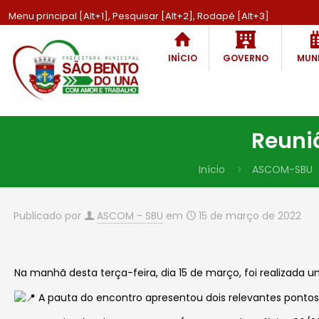
Menu principal [Alt+1], Pesquisar [Alt+2], Rodapé [Alt+3]
INÍCIO
GOVERNO
MUNI
Reuni
Início
ASCOM-SBU
Publicado por
ASCOM - SBU
em
15 de março de 2022
Na manhã desta terça-feira, dia 15 de março, foi realizada 
A pauta do encontro apresentou dois relevantes pontos