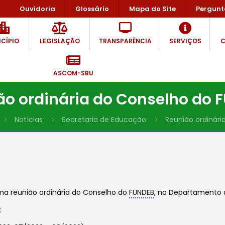
Ouvidoria
Glossário
Mapa do Site
Pergunt
CÍPIO
LEGISLAÇÃO
TRANSPARÊNCIA
SERVIÇOS
C
ASCOM-SBU
ão ordinária do Conselho do 
Notícias
Secretaria de Educação
Reunião ordinári
uma reunião ordinária do Conselho do
FUNDEB
, no Departamento 
: