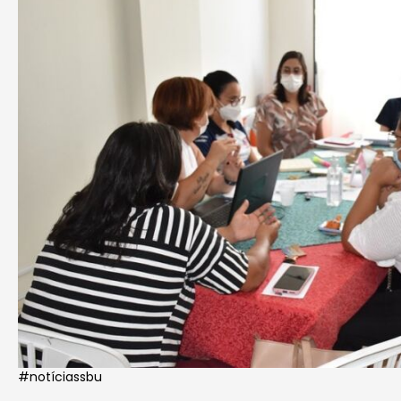
#notíciassbu