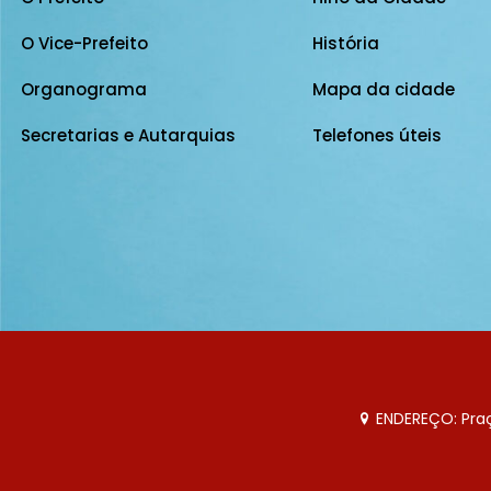
O Vice-Prefeito
História
Organograma
Mapa da cidade
Secretarias e Autarquias
Telefones úteis
ENDEREÇO: Praça