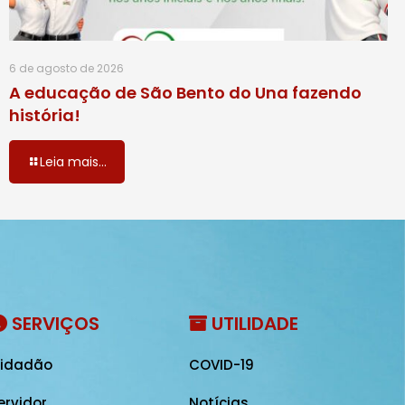
6 de agosto de 2026
A educação de São Bento do Una fazendo
história!
Leia mais...
SERVIÇOS
UTILIDADE
idadão
COVID-19
ervidor
Notícias