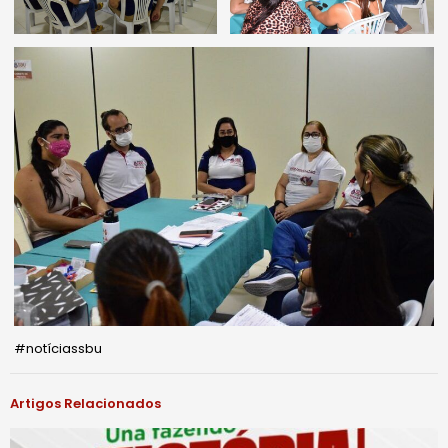
#notíciassbu
Artigos Relacionados