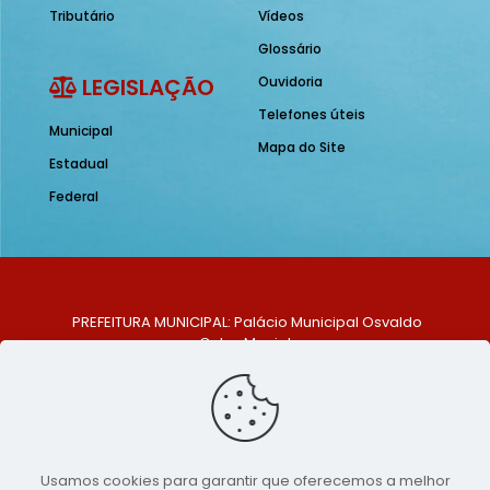
Tributário
Vídeos
Glossário
LEGISLAÇÃO
Ouvidoria
Telefones úteis
Municipal
Mapa do Site
Estadual
Federal
PREFEITURA MUNICIPAL: Palácio Municipal Osvaldo
Celso Maciel
ENDEREÇO: Praça Historiador Adalberto Paiva, nº 1,
Centro, São Bento do Una - PE. CEP: 553370-128
TELEFONE: (81) 99548-1569
E-MAIL: ouvidoria@saobentodouna.pe.gov.br
Siga-nos nas redes sociais:
Usamos cookies para garantir que oferecemos a melhor