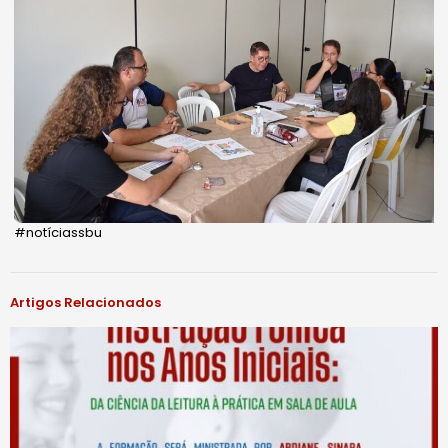
#notíciassbu
Artigos Relacionados