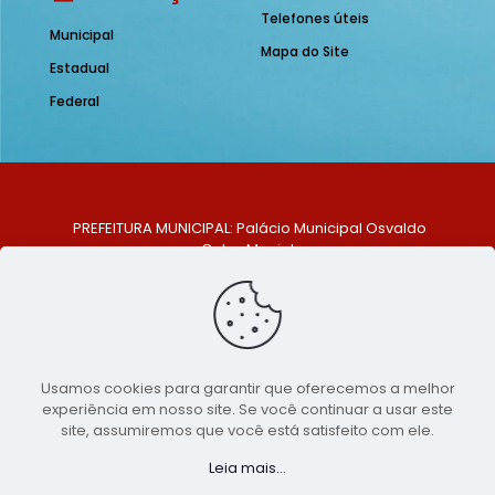
Telefones úteis
Municipal
Mapa do Site
Estadual
Federal
PREFEITURA MUNICIPAL: Palácio Municipal Osvaldo
Celso Maciel
ENDEREÇO: Praça Historiador Adalberto Paiva, nº 1,
Centro, São Bento do Una - PE. CEP: 553370-128
TELEFONE: (81) 99548-1569
E-MAIL: ouvidoria@saobentodouna.pe.gov.br
Siga-nos nas redes sociais:
Usamos cookies para garantir que oferecemos a melhor
experiência em nosso site. Se você continuar a usar este
Copyright 2021-2026 - Assessoria de Comunicação da
site, assumiremos que você está satisfeito com ele.
Prefeitura de São Bento do Una - PE
Leia mais...
Página desenvolvida pela agência de