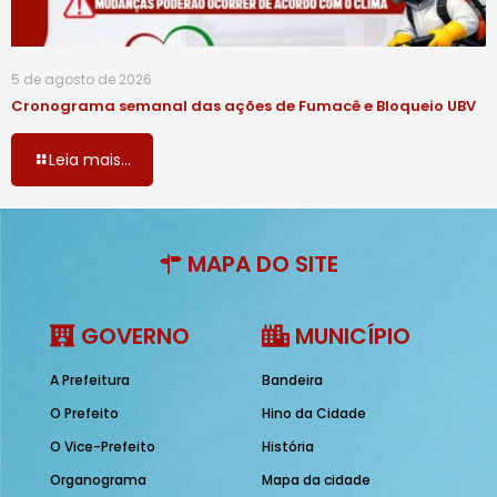
5 de agosto de 2026
Cronograma semanal das ações de Fumacê e Bloqueio UBV
Leia mais...
MAPA DO SITE
GOVERNO
MUNICÍPIO
A Prefeitura
Bandeira
O Prefeito
Hino da Cidade
O Vice-Prefeito
História
Organograma
Mapa da cidade