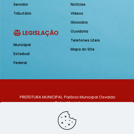
Servidor
Notícias
Tributário
Vídeos
Glossário
LEGISLAÇÃO
Ouvidoria
Telefones úteis
Municipal
Mapa do Site
Estadual
Federal
PREFEITURA MUNICIPAL: Palácio Municipal Osvaldo
Celso Maciel
ENDEREÇO: Praça Historiador Adalberto Paiva, nº 1,
Centro, São Bento do Una - PE. CEP: 553370-128
TELEFONE: (81) 99548-1569
E-MAIL: ouvidoria@saobentodouna.pe.gov.br