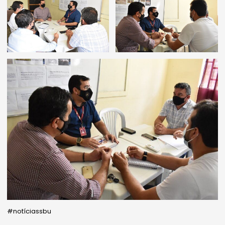
#notíciassbu