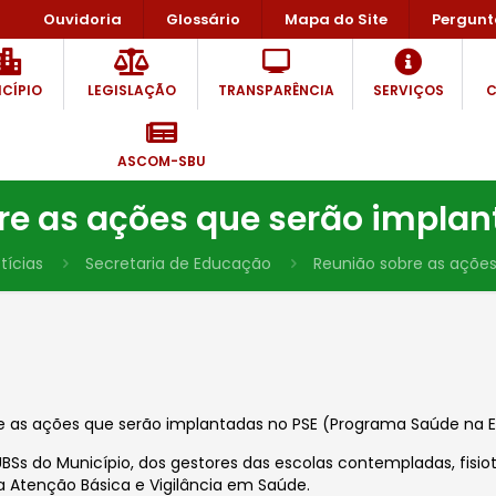
Ouvidoria
Glossário
Mapa do Site
Pergunt
CÍPIO
LEGISLAÇÃO
TRANSPARÊNCIA
SERVIÇOS
C
ASCOM-SBU
re as ações que serão implan
tícias
Secretaria de Educação
Reunião sobre as ações
re as ações que serão implantadas no PSE (Programa Saúde na E
s do Município, dos gestores das escolas contempladas, fisiot
 Atenção Básica e Vigilância em Saúde.