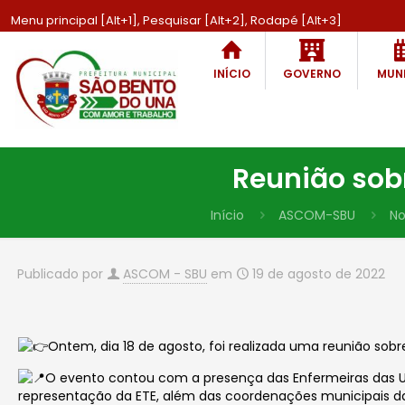
Menu principal [Alt+1], Pesquisar [Alt+2], Rodapé [Alt+3]
INÍCIO
GOVERNO
MUNI
Reunião sob
Início
ASCOM-SBU
No
Publicado por
ASCOM - SBU
em
19 de agosto de 2022
Ontem, dia 18 de agosto, foi realizada uma reunião sob
O evento contou com a presença das Enfermeiras das UBS
representação da ETE, além das coordenações municipais da