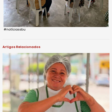
#notíciassbu
Artigos Relacionados