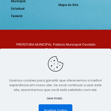
Municipal
Mapa do Site
Estadual
Federal
PREFEITURA MUNICIPAL: Palácio Municipal Osvaldo
Celso Maciel
ENDEREÇO: Praça Historiador Adalberto Paiva, nº 1,
Centro, São Bento do Una - PE. CEP: 553370-128
TELEFONE: (81) 99548-1569
E-MAIL: ouvidoria@saobentodouna.pe.gov.br
Siga-nos nas redes sociais:
Usamos cookies para garantir que oferecemos a melhor
experiência em nosso site. Se você continuar a usar este
Copyright 2021-2026 - Assessoria de Comunicação da
site, assumiremos que você está satisfeito com ele.
Prefeitura de São Bento do Una - PE
Leia mais...
Página desenvolvida pela agência de
publicidade
LumusWeb - Agência Digital
Aceitar todos