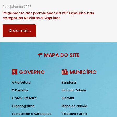
2 de julho de 2026
Pagamento das premiações da 25ª ExpoLeite, nas
categorias Novilhas e Caprinos
Leia mais...
MAPA DO SITE
GOVERNO
MUNICÍPIO
A Prefeitura
Bandeira
O Prefeito
Hino da Cidade
O Vice-Prefeito
História
Organograma
Mapa da cidade
Secretarias e Autarquias
Telefones úteis