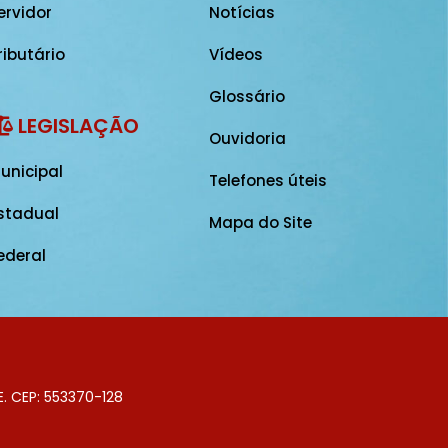
ervidor
Notícias
ributário
Vídeos
Glossário
LEGISLAÇÃO
Ouvidoria
unicipal
Telefones úteis
stadual
Mapa do Site
ederal
E. CEP: 553370-128