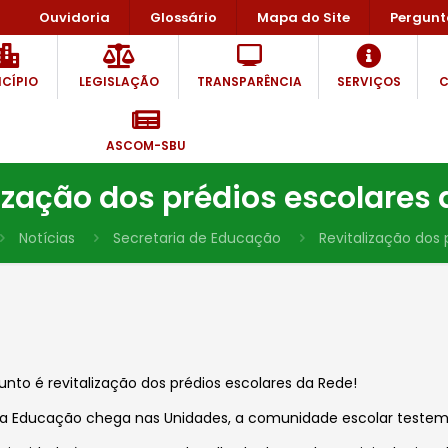
Ouvidoria
Glossário
Mapa do Site
Pergunt
CÍPIO
LEGISLAÇÃO
TRANSPARÊNCIA
SERVIÇOS
C
ASCOM-SBU
ização dos prédios escolares
Notícias
Secretaria de Educação
Revitalização dos 
to é revitalização dos prédios escolares da Rede!
da Educação chega nas Unidades, a comunidade escolar testem