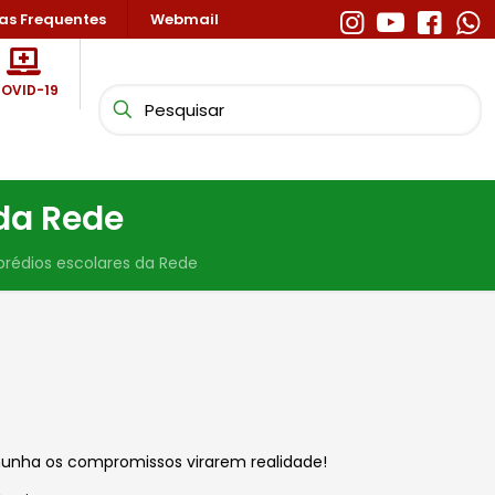
as Frequentes
Webmail
OVID-19
 da Rede
prédios escolares da Rede
unha os compromissos virarem realidade!