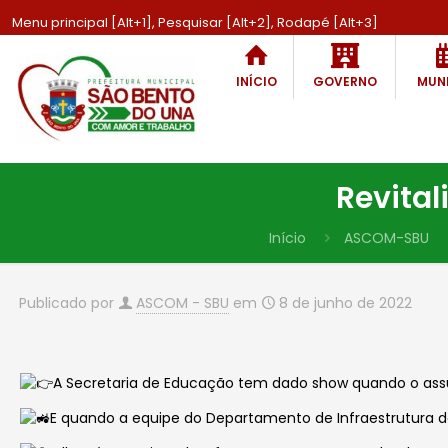
Menu principal [Alt+1], Pesquisar [Alt+2], Rodapé [Alt+3]
INÍCIO
GOVERNO
MUNI
Revital
Início
ASCOM-SBU
Publicado por
ASCOM - SBU
em
8 de junho de 2022
A Secretaria de Educação tem dado show quando o assun
E quando a equipe do Departamento de Infraestrutura 