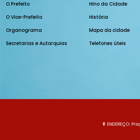
O Prefeito
Hino da Cidade
O Vice-Prefeito
História
Organograma
Mapa da cidade
Secretarias e Autarquias
Telefones úteis
ENDEREÇO: Praça