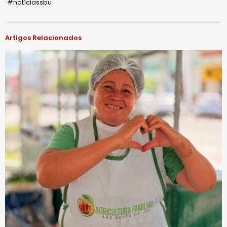
#notíciassbu
Artigos Relacionados