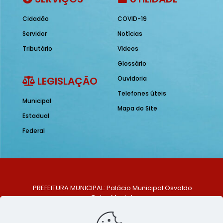
Cidadão
COVID-19
Servidor
Notícias
Tributário
Vídeos
Glossário
LEGISLAÇÃO
Ouvidoria
Telefones úteis
Municipal
Mapa do Site
Estadual
Federal
PREFEITURA MUNICIPAL: Palácio Municipal Osvaldo
Celso Maciel
ENDEREÇO: Praça Historiador Adalberto Paiva, nº 1,
Centro, São Bento do Una - PE. CEP: 553370-128