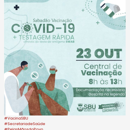
#VacinaSBU
#SecretariadeSaúde
#PelasMãosdoPovo