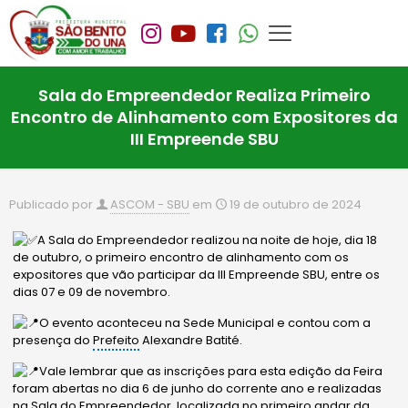
Sala do Empreendedor Realiza Primeiro
Encontro de Alinhamento com Expositores da
III Empreende SBU
Publicado por
ASCOM - SBU
em
19 de outubro de 2024
A Sala do Empreendedor realizou na noite de hoje, dia 18
de outubro, o primeiro encontro de alinhamento com os
expositores que vão participar da III Empreende SBU, entre os
dias 07 e 09 de novembro.
O evento aconteceu na Sede Municipal e contou com a
presença do
Prefeito
Alexandre Batité.
Vale lembrar que as inscrições para esta edição da Feira
foram abertas no dia 6 de junho do corrente ano e realizadas
na Sala do Empreendedor, localizada no primeiro andar da