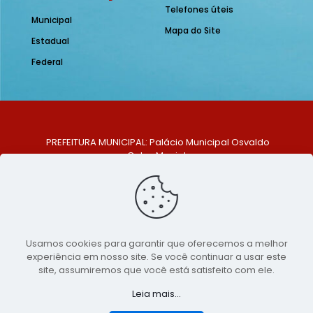
Telefones úteis
Municipal
Mapa do Site
Estadual
Federal
PREFEITURA MUNICIPAL: Palácio Municipal Osvaldo
Celso Maciel
ENDEREÇO: Praça Historiador Adalberto Paiva, nº 1,
Centro, São Bento do Una - PE. CEP: 553370-128
TELEFONE: (81) 99548-1569
E-MAIL: ouvidoria@saobentodouna.pe.gov.br
Siga-nos nas redes sociais:
Usamos cookies para garantir que oferecemos a melhor
experiência em nosso site. Se você continuar a usar este
Copyright 2021-2026 - Assessoria de Comunicação da
site, assumiremos que você está satisfeito com ele.
Prefeitura de São Bento do Una - PE
Leia mais...
Página desenvolvida pela agência de