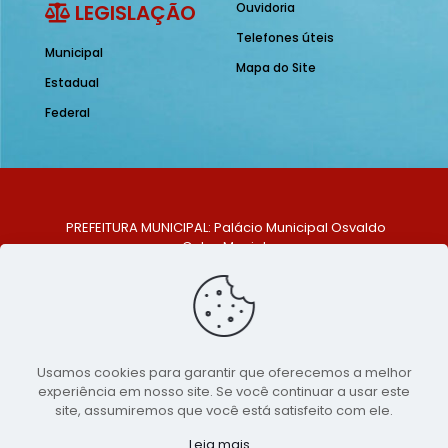
LEGISLAÇÃO
Ouvidoria
Telefones úteis
Municipal
Mapa do Site
Estadual
Federal
PREFEITURA MUNICIPAL: Palácio Municipal Osvaldo
Celso Maciel
ENDEREÇO: Praça Historiador Adalberto Paiva, nº 1,
Centro, São Bento do Una - PE. CEP: 553370-128
TELEFONE: (81) 99548-1569
E-MAIL: ouvidoria@saobentodouna.pe.gov.br
Siga-nos nas redes sociais:
Usamos cookies para garantir que oferecemos a melhor
experiência em nosso site. Se você continuar a usar este
Copyright 2021-2026 - Assessoria de Comunicação da
site, assumiremos que você está satisfeito com ele.
Prefeitura de São Bento do Una - PE
Leia mais...