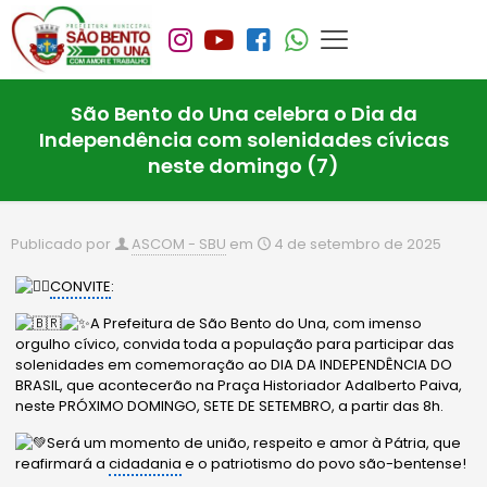
São Bento do Una celebra o Dia da
Independência com solenidades cívicas
neste domingo (7)
Publicado por
ASCOM - SBU
em
4 de setembro de 2025
CONVITE
:
A Prefeitura de São Bento do Una, com imenso
orgulho cívico, convida toda a população para participar das
solenidades em comemoração ao DIA DA INDEPENDÊNCIA DO
BRASIL, que acontecerão na Praça Historiador Adalberto Paiva,
neste PRÓXIMO DOMINGO, SETE DE SETEMBRO, a partir das 8h.
Será um momento de união, respeito e amor à Pátria, que
reafirmará a
cidadania
e o patriotismo do povo são-bentense!