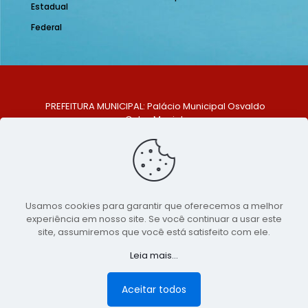
Estadual
Federal
PREFEITURA MUNICIPAL: Palácio Municipal Osvaldo
Celso Maciel
ENDEREÇO: Praça Historiador Adalberto Paiva, nº 1,
Centro, São Bento do Una - PE. CEP: 553370-128
TELEFONE: (81) 99548-1569
E-MAIL: ouvidoria@saobentodouna.pe.gov.br
Siga-nos nas redes sociais:
Usamos cookies para garantir que oferecemos a melhor
experiência em nosso site. Se você continuar a usar este
Copyright 2021-2026 - Assessoria de Comunicação da
site, assumiremos que você está satisfeito com ele.
Prefeitura de São Bento do Una - PE
Leia mais...
Página desenvolvida pela agência de
publicidade
LumusWeb - Agência Digital
Aceitar todos