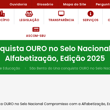
Ouvidoria
Glossário
Mapa do Site
Pergunt
CÍPIO
LEGISLAÇÃO
TRANSPARÊNCIA
SERVIÇOS
C
ASCOM-SBU
nquista OURO no Selo Nacion
Alfabetização, Edição 2025
de Educação
São Bento do Una conquista OURO no Selo Nac
ta OURO no Selo Nacional Compromisso com a Alfabetização, Ed