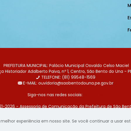
M
E
F
PREFEITURA MUNICIPAL: Palácio Municipal Osvaldo Celso Maciel
 Historiador Adalberto Paiva, nº 1, Centro, São Bento do Una - P
TELEFONE: (81) 99548-1569
E-MAIL: ouvidoria@saobentodouna.pe.gov.br
Siga-nos nas redes sociais:
21-2026 - Assessoria de Comunicação da Prefeitura de São Bent
 desenvolvida pela agência de publicidade
LumusWeb - Agência 
elhor experiência em nosso site. Se você continuar a usar este