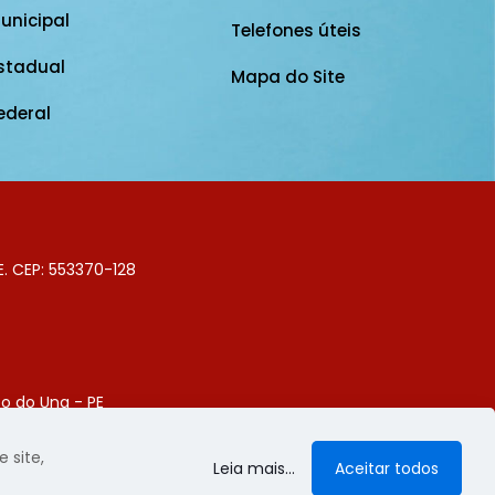
unicipal
Telefones úteis
stadual
Mapa do Site
ederal
E. CEP: 553370-128
o do Una - PE
Digital
 site,
Leia mais...
Aceitar todos