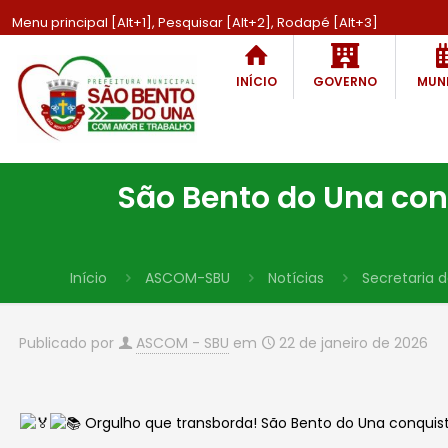
Menu principal [Alt+1], Pesquisar [Alt+2], Rodapé [Alt+3]
INÍCIO
GOVERNO
MUNI
São Bento do Una co
Início
ASCOM-SBU
Notícias
Secretaria 
Publicado por
ASCOM - SBU
em
22 de janeiro de 2026
Orgulho que transborda! São Bento do Una conquis