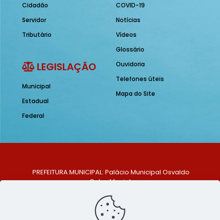
Cidadão
COVID-19
Servidor
Notícias
Tributário
Vídeos
Glossário
LEGISLAÇÃO
Ouvidoria
Telefones úteis
Municipal
Mapa do Site
Estadual
Federal
PREFEITURA MUNICIPAL: Palácio Municipal Osvaldo
Celso Maciel
ENDEREÇO: Praça Historiador Adalberto Paiva, nº 1,
Centro, São Bento do Una - PE. CEP: 553370-128
TELEFONE: (81) 99548-1569
E-MAIL: ouvidoria@saobentodouna.pe.gov.br