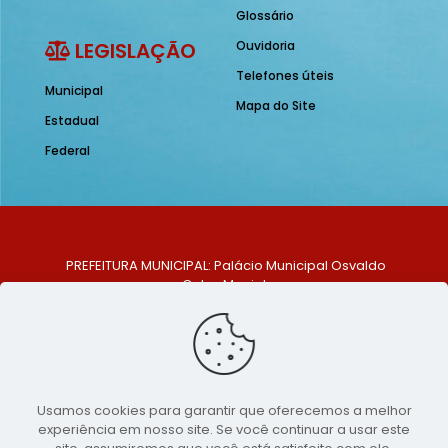
Glossário
LEGISLAÇÃO
Ouvidoria
Telefones úteis
Municipal
Mapa do Site
Estadual
Federal
PREFEITURA MUNICIPAL: Palácio Municipal Osvaldo
Celso Maciel
ENDEREÇO: Praça Historiador Adalberto Paiva, nº 1,
Centro, São Bento do Una - PE. CEP: 553370-128
TELEFONE: (81) 99548-1569
E-MAIL: ouvidoria@saobentodouna.pe.gov.br
Siga-nos nas redes sociais:
Usamos cookies para garantir que oferecemos a melhor
experiência em nosso site. Se você continuar a usar este
Copyright 2021-2026 - Assessoria de Comunicação da