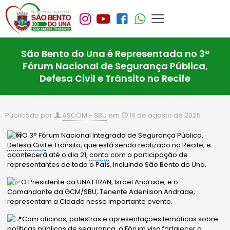
São Bento do Una é Representada no 3°
Fórum Nacional de Segurança Pública,
Defesa Civil e Trânsito no Recife
Publicado por
ASCOM - SBU
em
19 de agosto de 2025
O 3° Fórum Nacional Integrado de Segurança Pública,
Defesa Civil
e Trânsito, que está sendo realizado no Recife, e
acontecerá até o dia 21,
conta
com a participação d
e
representantes de todo o País, incluindo São Bento do Una.
O Presidente da UNATTRAN, Israel Andrade, e o
Comandante da GCM/SBU, Tenente Adenilson Andrade,
representam a Cidade nesse importante evento.
Com oficinas, palestras e apresentações temáticas sobre
políticas públicas de segurança, o Fórum visa fortalecer a