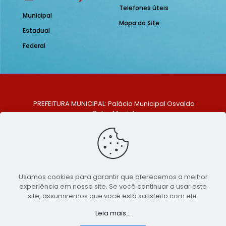
Telefones úteis
Municipal
Mapa do Site
Estadual
Federal
PREFEITURA MUNICIPAL: Palácio Municipal Osvaldo
Celso Maciel
ENDEREÇO: Praça Historiador Adalberto Paiva, nº 1,
Centro, São Bento do Una - PE. CEP: 553370-128
TELEFONE: (81) 99548-1569
E-MAIL: ouvidoria@saobentodouna.pe.gov.br
Siga-nos nas redes sociais:
Usamos cookies para garantir que oferecemos a melhor
experiência em nosso site. Se você continuar a usar este
Copyright 2021-2026 - Assessoria de Comunicação da
site, assumiremos que você está satisfeito com ele.
Prefeitura de São Bento do Una - PE
Leia mais...
Página desenvolvida pela agência de