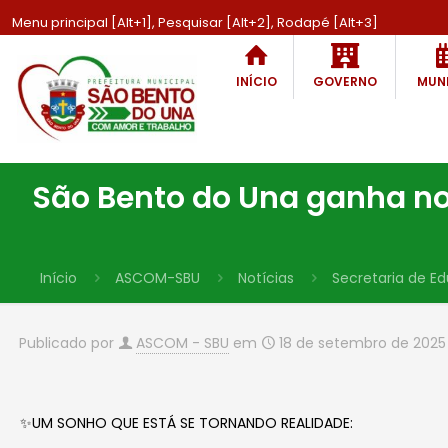
Menu principal [Alt+1], Pesquisar [Alt+2], Rodapé [Alt+3]
INÍCIO
GOVERNO
MUNI
São Bento do Una ganha no
Início
ASCOM-SBU
Notícias
Secretaria de E
Publicado por
ASCOM - SBU
em
18 de setembro de 2025
✨UM SONHO QUE ESTÁ SE TORNANDO REALIDADE: