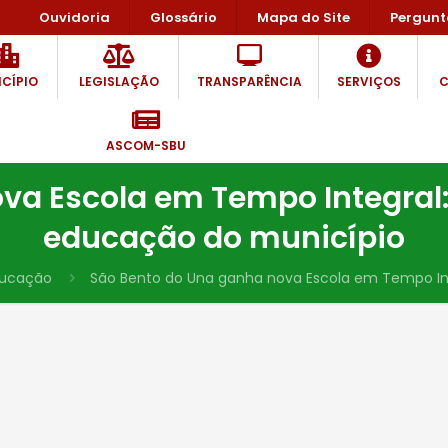
Ouvidoria
Glossário
Mapa do Site
Pergunt
CÍPIO
LEGISLAÇÃO
TRANSPARÊNCIA
SERVIÇOS
C
ASCOM-SBU
va Escola em Tempo Integral:
educação do município
ducação
São Bento do Una ganha nova Escola em Tempo Int