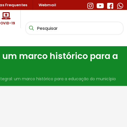
as Frequentes
Webmail
OVID-19
 um marco histórico para a
egral: um marco histórico para a educação do município