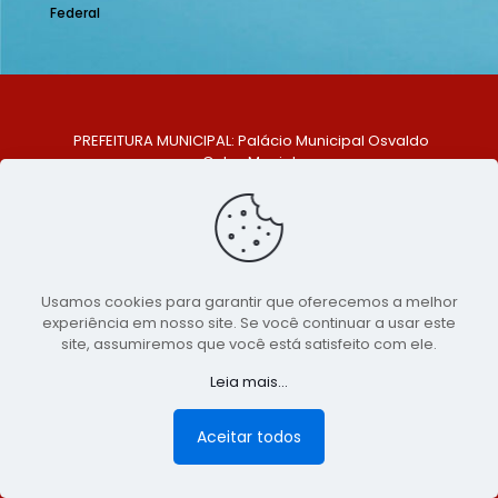
Federal
PREFEITURA MUNICIPAL: Palácio Municipal Osvaldo
Celso Maciel
ENDEREÇO: Praça Historiador Adalberto Paiva, nº 1,
Centro, São Bento do Una - PE. CEP: 553370-128
TELEFONE: (81) 99548-1569
E-MAIL: ouvidoria@saobentodouna.pe.gov.br
Siga-nos nas redes sociais:
Usamos cookies para garantir que oferecemos a melhor
experiência em nosso site. Se você continuar a usar este
Copyright 2021-2026 - Assessoria de Comunicação da
site, assumiremos que você está satisfeito com ele.
Prefeitura de São Bento do Una - PE
Leia mais...
Página desenvolvida pela agência de
publicidade
LumusWeb - Agência Digital
Aceitar todos