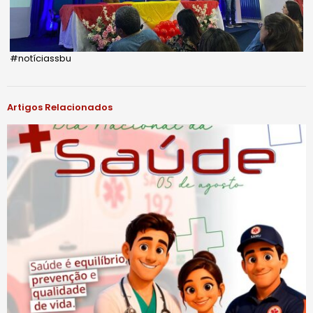
#notíciassbu
Artigos Relacionados