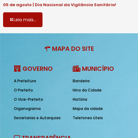
05 de agosto | Dia Nacional da Vigilância Sanitária!
Leia mais...
MAPA DO SITE
GOVERNO
MUNICÍPIO
A Prefeitura
Bandeira
O Prefeito
Hino da Cidade
O Vice-Prefeito
História
Organograma
Mapa da cidade
Secretarias e Autarquias
Telefones úteis