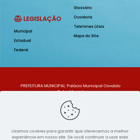
Glossário
LEGISLAÇÃO
Ouvidoria
Telefones úteis
Municipal
Mapa do Site
Estadual
Federal
PREFEITURA MUNICIPAL: Palácio Municipal Osvaldo
Celso Maciel
ENDEREÇO: Praça Historiador Adalberto Paiva, nº 1,
Centro, São Bento do Una - PE. CEP: 553370-128
TELEFONE: (81) 99548-1569
E-MAIL: ouvidoria@saobentodouna.pe.gov.br
Siga-nos nas redes sociais:
Usamos cookies para garantir que oferecemos a melhor
experiência em nosso site. Se você continuar a usar este
Copyright 2021-2026 - Assessoria de Comunicação da