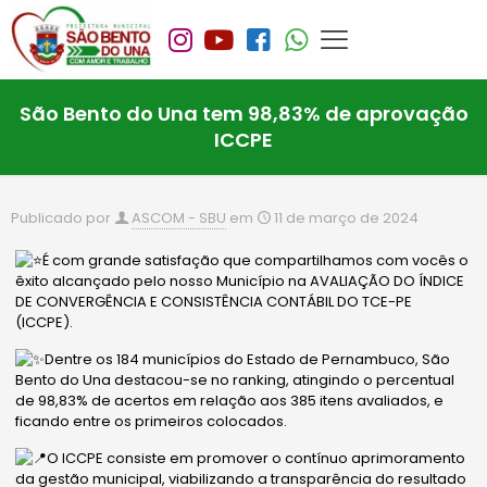
São Bento do Una tem 98,83% de aprovação
ICCPE
Publicado por
ASCOM - SBU
em
11 de março de 2024
É com grande satisfação que compartilhamos com vocês o
êxito alcançado pelo nosso Município na AVALIAÇÃO DO ÍNDICE
DE CONVERGÊNCIA E CONSISTÊNCIA CONTÁBIL DO TCE-PE
(ICCPE).
Dentre os 184 municípios do Estado de Pernambuco, São
Bento do Una destacou-se no ranking, atingindo o percentual
de 98,83% de acertos em relação aos 385 itens avaliados, e
ficando entre os primeiros colocados.
O ICCPE consiste em promover o contínuo aprimoramento
da
gestão
municipal, viabilizando a
transparência do resultado