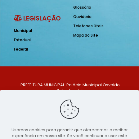
Glossário
LEGISLAÇÃO
Ouvidoria
Telefones úteis
Municipal
Mapa do Site
Estadual
Federal
PREFEITURA MUNICIPAL: Palácio Municipal Osvaldo
Celso Maciel
ENDEREÇO: Praça Historiador Adalberto Paiva, nº 1,
Centro, São Bento do Una - PE. CEP: 553370-128
TELEFONE: (81) 99548-1569
E-MAIL: ouvidoria@saobentodouna.pe.gov.br
Siga-nos nas redes sociais:
Usamos cookies para garantir que oferecemos a melhor
experiência em nosso site. Se você continuar a usar este
Copyright 2021-2026 - Assessoria de Comunicação da