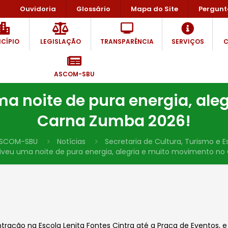
Ouvidoria
Glossário
Mapa do Site
Pergunt
CÍPIO
LEGISLAÇÃO
TRANSPARÊNCIA
SERVIÇOS
C
ASCOM-SBU
ma noite de pura energia, ale
Carna Zumba 2026!
SCOM-SBU
Notícias
Secretaria de Cultura, Turismo e E
iveu uma noite de pura energia, alegria e muito movimento n
tração na Escola Lenita Fontes Cintra até a Praça de Eventos, 