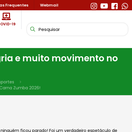
as Frequentes
Webmail
OVID-19
gria e muito movimento no
sportes
o Carna Zumba 2026!
e ninguém ficou parado! Foi um verdadeiro espetáculo de