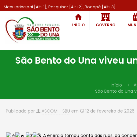
Menu principal [Alt+1], Pesquisar [Alt+2], Rodapé [Alt+3]
INÍCIO
GOVERNO
MUNI
São Bento do Una viveu u
Início
A
São Bento do Una v
Publicado por
ASCOM - SBU
em
12 de fevereiro de 2026
A energia tomou
conta
das ruas, da concen