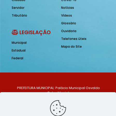
Servidor
Notícias
Tributário
Vídeos
Glossário
LEGISLAÇÃO
Ouvidoria
Telefones úteis
Municipal
Mapa do Site
Estadual
Federal
PREFEITURA MUNICIPAL: Palácio Municipal Osvaldo
Celso Maciel
ENDEREÇO: Praça Historiador Adalberto Paiva, nº 1,
Centro, São Bento do Una - PE. CEP: 553370-128
TELEFONE: (81) 99548-1569
E-MAIL: ouvidoria@saobentodouna.pe.gov.br