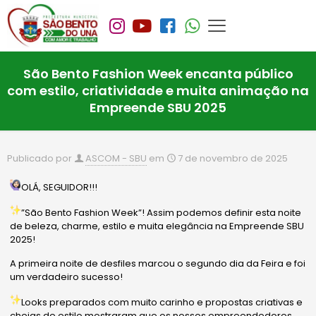
São Bento Fashion Week encanta público
com estilo, criatividade e muita animação na
Empreende SBU 2025
Publicado por
ASCOM - SBU
em
7 de novembro de 2025
OLÁ, SEGUIDOR!!!
”São Bento Fashion Week”! Assim podemos definir esta noite
de beleza, charme, estilo e muita elegância na Empreende SBU
2025!
A primeira noite de desfiles marcou o segundo dia da Feira e foi
um verdadeiro sucesso!
Looks preparados com muito carinho e propostas criativas e
cheias de estilo mostraram que os nossos empreendedores