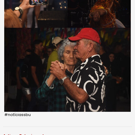
#notíciassbu