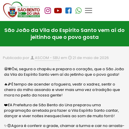
São João da Vila do Espírito Santo vem aí do
jeitinho que o povo gosta
Publicado por
ASCOM - SBU
em
21 de maio de 2026
🤩🪗Ôxi, segura o chapéu e prepara o coração, que o São João
da Vila do Espírito Santo vem aí do jeitinho que o povo gosta!
🔥🌽É tempo de acender a fogueira, vestir o xadrez, sentir o
cheiro do milho assando e viver mais uma vez a tradição que
mora no peito da nossa gente!
❤️💃A Prefeitura de São Bento do Una preparou uma
programação arretada pra fazer a Vila Espírito Santo cantar,
dançar e viver noites inesquecíveis ao som de muito forró!
✨😍Agora é conferir a grade, chamar a turma e cair no arrasta-