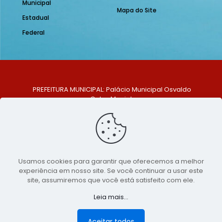
Municipal
Mapa do Site
Estadual
Federal
PREFEITURA MUNICIPAL: Palácio Municipal Osvaldo
Celso Maciel
ENDEREÇO: Praça Historiador Adalberto Paiva, nº 1,
Centro, São Bento do Una - PE. CEP: 553370-128
TELEFONE: (81) 99548-1569
E-MAIL: ouvidoria@saobentodouna.pe.gov.br
Siga-nos nas redes sociais:
Usamos cookies para garantir que oferecemos a melhor
experiência em nosso site. Se você continuar a usar este
Copyright 2021-2026 - Assessoria de Comunicação da
site, assumiremos que você está satisfeito com ele.
Prefeitura de São Bento do Una - PE
Leia mais...
Página desenvolvida pela agência de
publicidade
LumusWeb - Agência Digital
Aceitar todos