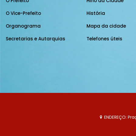
O Prefeito
Hino da Cidade
O Vice-Prefeito
História
Organograma
Mapa da cidade
Secretarias e Autarquias
Telefones úteis
ENDEREÇO: Praça