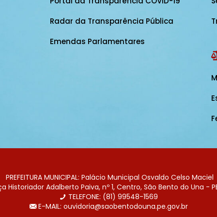
Portal da Transparência COVID-19
S
Radar da Transparência Pública
T
Emendas Parlamentares
M
E
F
PREFEITURA MUNICIPAL: Palácio Municipal Osvaldo Celso Maciel
 Historiador Adalberto Paiva, nº 1, Centro, São Bento do Una - P
TELEFONE: (81) 99548-1569
E-MAIL: ouvidoria@saobentodouna.pe.gov.br