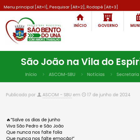
Menu principal [Alt+1], Pesquisar [Alt+2], Rodapé [Alt+3]
INÍCIO
GOVERNO
MUNI
São João na Vila do Espí
Início
ASCOM-SBU
Notícias
Secretaria
Publicado por
ASCOM - SBU
em
17 de junho de 2024
🔥”Salve os dias de junho
Viva São Pedro e São João
Que nunca nos falte folia
Que nunca nos falte emoção!”