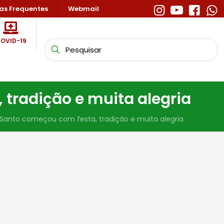
as Frequentes
Webmail
OVID-19
 tradição e muita alegria
o Santo começou com festa, tradição e muita alegria