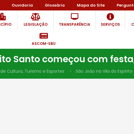
Ouvidoria
Glossário
Mapa do Site
Pergunt
CÍPIO
LEGISLAÇÃO
TRANSPARÊNCIA
SERVIÇOS
C
ASCOM-SBU
rito Santo começou com festa,
 de Cultura, Turismo e Esportes
São João na Vila do Espírit