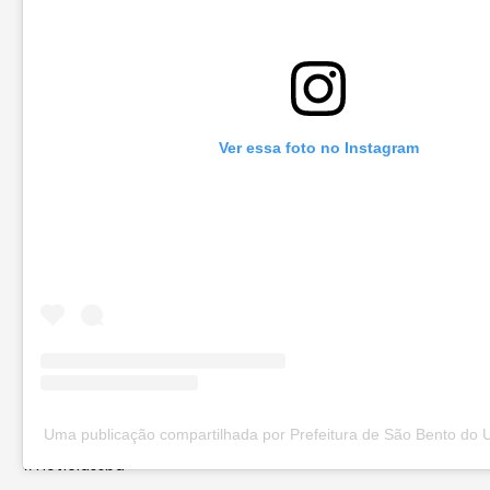
Ver essa foto no Instagram
Uma publicação compartilhada por Prefeitura de São Bento do 
#notíciassbu