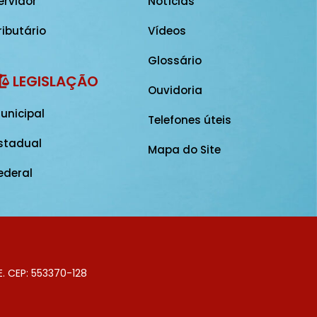
ervidor
Notícias
ributário
Vídeos
Glossário
LEGISLAÇÃO
Ouvidoria
unicipal
Telefones úteis
stadual
Mapa do Site
ederal
E. CEP: 553370-128