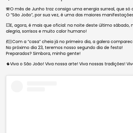
🪗O mês de Junho traz consigo uma energia surreal, que só
O “São João”, por sua vez, é uma das maiores manifestações 
💥E, agora, é mais que oficial: na noite deste último sábad
alegria, sorrisos e muito calor humano!
💃🏻Com a “casa” cheia já no primeiro dia, a galera comparece
No próximo dia 23, teremos nosso segundo dia de festa!
Preparados? Simbora, minha gente!
🌵Viva o São João! Viva nossa arte! Viva nossas tradições! Viva